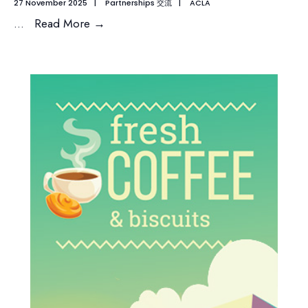
27 November 2025
|
Partnerships 交流
|
ACLA
...
Read More
→