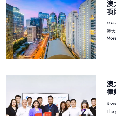
澳
项
28 Ma
澳大
Mor
澳
律
19 Oc
The 