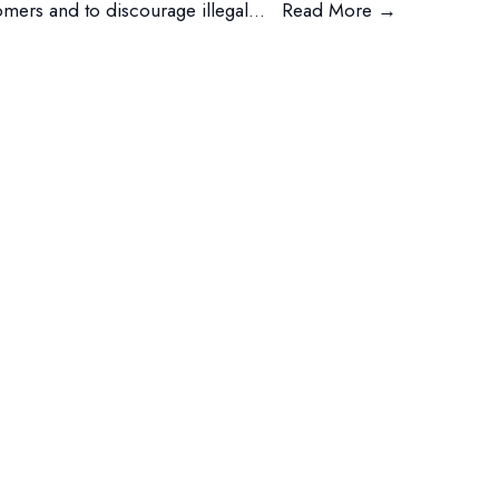
omers and to discourage illegal
...
Read More
→