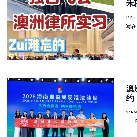
禾
19 De
写在
澳
约
27 No
...