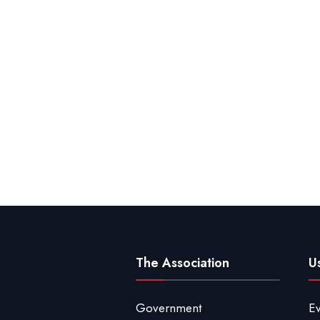
The Association
Us
Government
Ev