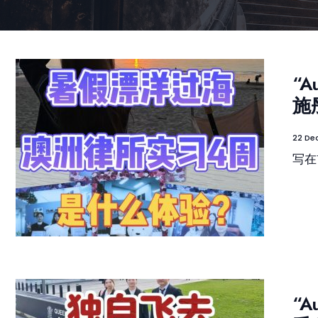
“
施
22 De
写在
“