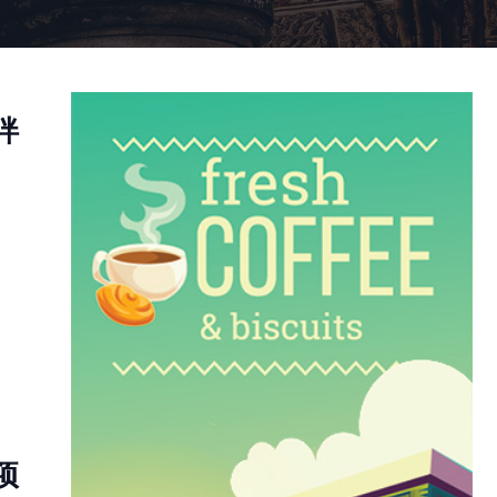
泮
→
项